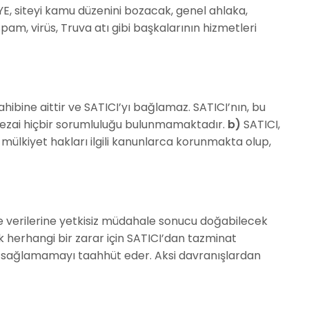
E, siteyi kamu düzenini bozacak, genel ahlaka,
spam, virüs, Truva atı gibi başkalarının hizmetleri
hibine aittir ve SATICI’yı bağlamaz. SATICI’nın, bu
 cezai hiçbir sorumluluğu bulunmamaktadır.
b)
SATICI,
ri mülkiyet hakları ilgili kanunlarca korunmakta olup,
 ve verilerine yetkisiz müdahale sonucu doğabilecek
 herhangi bir zarar için SATICI’dan tazminat
işim sağlamamayı taahhüt eder. Aksi davranışlardan