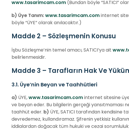
www.tasarimcam.com
(Bundan böyle “SATICI” olar
b) Üye
Tanım:
www.tasarimcam.com
internet site
böyle “ÜYE” olarak anılacaktır.)
Madde 2 – Sözleşmenin Konusu
İşbu Sözleşme’nin temel amacı, SATICI’ya ait
www.t
belirlenmesidir.
Madde 3 – Tarafların Hak Ve Yüküm
3.1. Üye’nin Beyan ve Taahhütleri
a)
ÜYE,
www.tasarimcam.com
internet sitesine üy
ve beyan eder. Bu bilgilerin gerçeği yansıtmaması 
taahhüt eder.
b)
ÜYE, SATICI tarafından kendisine tahs
devredemez, kullandıramaz. Şifrenin yetkisiz kullanım
iddialardan doğacak tüm hukuki ve cezai sorumlulukl