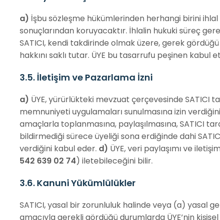
a)
İşbu sözleşme hükümlerinden herhangi birini ihlal 
sonuçlarından koruyacaktır. İhlalin hukuki süreç ger
SATICI, kendi takdirinde olmak üzere, gerek gördüğü 
hakkını saklı tutar. ÜYE bu tasarrufu peşinen kabul
3.5. İletişim ve Pazarlama İzni
a)
ÜYE, yürürlükteki mevzuat çerçevesinde SATICI tar
memnuniyeti uygulamaları sunulmasına izin verdiğin
amaçlarla toplanmasına, paylaşılmasına, SATICI tar
bildirmediği sürece üyeliği sona erdiğinde dahi SATICI’
verdiğini kabul eder.
d)
ÜYE, veri paylaşımı ve iletiş
542 639 02 74
) iletebileceğini bilir.
3.6. Kanuni Yükümlülükler
SATICI, yasal bir zorunluluk halinde veya (a) yasal g
amacıyla gerekli gördüğü durumlarda ÜYE’nin kişisel bi