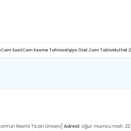
o
Cam Saat
Cam Kesme Tahtası
Kişiye Özel Cam Tablo
Mutfak 
om’un Resmi Ticari Ünvanı]
Adresi:
Uğur mumcu mah. 2271.