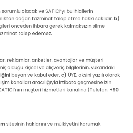
sorumlu olacak ve SATICI’yı bu ihlallerin
rılıktan doğan tazminat talep etme hakkı saklıdır.
b)
lgileri önceden ihbara gerek kalmaksızın silme
 tazminat talep edemez.
r, reklamlar, anketler, avantajlar ve müşteri
olduğu kişisel ve alışveriş bilgilerinin, yukarıdaki
iğini
beyan ve kabul eder.
c)
ÜYE, aksini yazılı olarak
işim kanalları aracılığıyla irtibata geçmesine izin
 SATICI’nın müşteri hizmetleri kanalına (Telefon:
+90
om
sitesinin haklarını ve mülkiyetini korumak