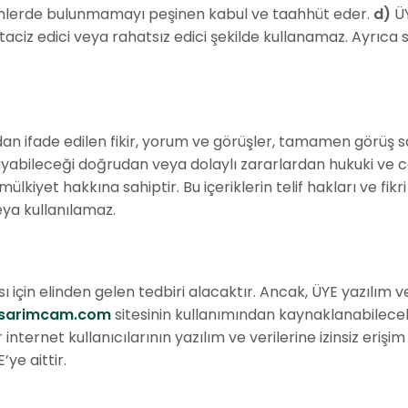
mlerde bulunmamayı peşinen kabul ve taahhüt eder.
d)
ÜY
 taciz edici veya rahatsız edici şekilde kullanamaz. Ayrıca 
dan ifade edilen fikir, yorum ve görüşler, tamamen görüş sa
rayabileceği doğrudan veya dolaylı zararlardan hukuki ve
ülkiyet hakkına sahiptir. Bu içeriklerin telif hakları ve fik
eya kullanılamaz.
sı için elinden gelen tedbiri alacaktır. Ancak, ÜYE yazılım
sarimcam.com
sitesinin kullanımından kaynaklanabilecek
 internet kullanıcılarının yazılım ve verilerine izinsiz er
e aittir.