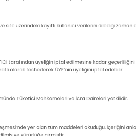
i ve site üzerindeki kayıtlı kullanıcı verilerini dilediği z
TICI tarafından üyeliğin iptal edilmesine kadar geçerliliğin
aflı olarak feshederek ÜYE’nin üyeliğini iptal edebilir.
nde Tüketici Mahkemeleri ve İcra Daireleri yetkilidir.
eşmesi’nde yer alan tüm maddeleri okuduğu, içeriğini anlad
dilmiş ve yürürlüğe girmiştir.