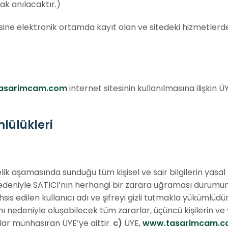
ak anılacaktır.)
sine elektronik ortamda kayıt olan ve sitedeki hizmetlerd
asarimcam.com
internet sitesinin kullanılmasına ilişkin 
lülükleri
elik aşamasında sunduğu tüm kişisel ve sair bilgilerin ya
nedeniyle SATICI’nın herhangi bir zarara uğraması durumu
is edilen kullanıcı adı ve şifreyi gizli tutmakla yükümlüdü
ı nedeniyle oluşabilecek tüm zararlar, üçüncü kişilerin ve 
ar münhasıran ÜYE’ye aittir.
c)
ÜYE,
www.tasarimcam.c