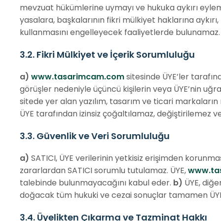
mevzuat hükümlerine uymayı ve hukuka aykırı eyle
yasalara, başkalarının fikri mülkiyet haklarına aykırı,
kullanmasını engelleyecek faaliyetlerde bulunamaz.
3.2. Fikri Mülkiyet ve İçerik Sorumluluğu
a)
www.tasarimcam.com
sitesinde ÜYE’ler tarafın
görüşler nedeniyle üçüncü kişilerin veya ÜYE’nin uğ
sitede yer alan yazılım, tasarım ve ticari markaların m
ÜYE tarafından izinsiz çoğaltılamaz, değiştirilemez v
3.3. Güvenlik ve Veri Sorumluluğu
a)
SATICI, ÜYE verilerinin yetkisiz erişimden korunma
zararlardan SATICI sorumlu tutulamaz. ÜYE,
www.ta
talebinde bulunmayacağını kabul eder.
b)
ÜYE, diğer
doğacak tüm hukuki ve cezai sonuçlar tamamen ÜYE’y
3.4. Üyelikten Çıkarma ve Tazminat Hakkı