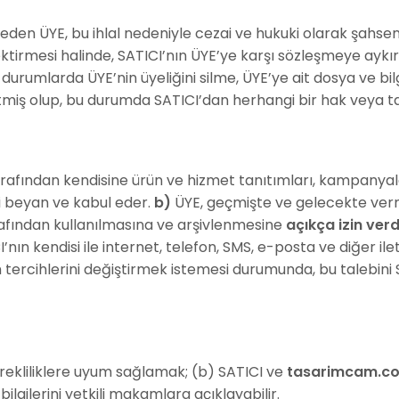
eden ÜYE, bu ihlal nedeniyle cezai ve hukuki olarak şahsen 
ektirmesi halinde, SATICI’nın ÜYE’ye karşı sözleşmeye aykı
durumlarda ÜYE’nin üyeliğini silme, ÜYE’ye ait dosya ve bi
 etmiş olup, bu durumda SATICI’dan herhangi bir hak veya
afından kendisine ürün ve hizmet tanıtımları, kampanyala
i beyan ve kabul eder.
b)
ÜYE, geçmişte ve gelecekte vermiş 
afından kullanılmasına ve arşivlenmesine
açıkça izin verd
nın kendisi ile internet, telefon, SMS, e-posta ve diğer ilet
im tercihlerini değiştirmek istemesi durumunda, bu talebini
erekliliklere uyum sağlamak; (b) SATICI ve
tasarimcam.c
lgilerini yetkili makamlara açıklayabilir.