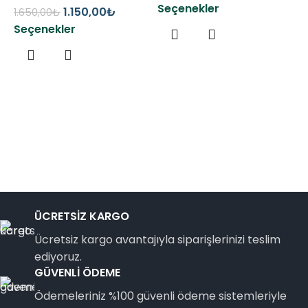
Seçenekler
1.150,00
₺
1.650,00
₺
Seçenekler
1
S
ÜCRETSİZ KARGO
Ücretsiz kargo avantajıyla siparişlerinizi teslim
ediyoruz.
GÜVENLİ ÖDEME
Ödemeleriniz %100 güvenli ödeme sistemleriyle