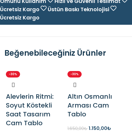
Ömürlü Kullanım
Hızlı ve Güvenli Teslimat
Ücretsiz Kargo
Üstün Baskı Teknolojisi
Ücretsiz Kargo
Beğenebileceğiniz Ürünler
-30%
-30%
Alevlerin Ritmi:
Altın Osmanlı
Soyut Köstekli
Arması Cam
Saat Tasarım
Tablo
Cam Tablo
1.150,00
₺
1.650,00
₺