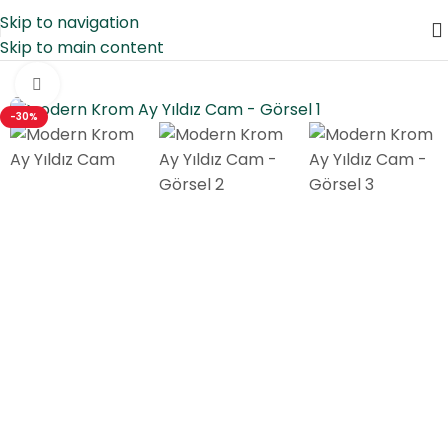
Skip to navigation
Skip to main content
Ana Sayfa
/
Cam Tablo
/
Bayrak
Click to enlarge
-30%