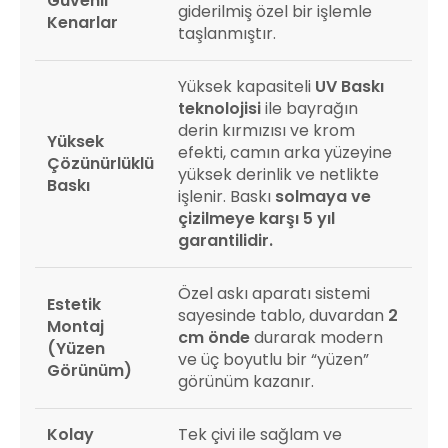
Güvenli
giderilmiş özel bir işlemle
Kenarlar
taşlanmıştır.
Yüksek kapasiteli
UV Baskı
teknolojisi
ile bayrağın
derin kırmızısı ve krom
Yüksek
efekti, camın arka yüzeyine
Çözünürlüklü
yüksek derinlik ve netlikte
Baskı
işlenir. Baskı
solmaya ve
çizilmeye karşı 5 yıl
garantilidir.
Özel askı aparatı sistemi
Estetik
sayesinde tablo, duvardan
2
Montaj
cm önde
durarak modern
(Yüzen
ve üç boyutlu bir “yüzen”
Görünüm)
görünüm kazanır.
Kolay
Tek çivi ile sağlam ve