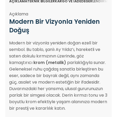
AÇIKLAMA
TEKNIK BILGILER
KARGO VE İADE
DEĞERLENDIRMELER 
Açıklama
Modern Bir Vizyonla Yeniden
Doğuş
Modern bir vizyonla yeniden doğan ezelî bir
sembol. Bu tablo, şanlı Ay Yıldız’ı, hareketli ve
saten dokulu kırmızının üzerinde, göz
kamaştırıcı
krom (metalik)
parlaklığıyla sunar.
Geleneksel ruhu çağdaş sanatla birleştiren bu
eser, sadece bir bayrak değil, aynı zamanda
güç, asalet ve modern estetiğin bir ifadesidir.
Duvarınızdaki her yansıma, ulusal gururunuzun
parlak bir simgesi olacak. Derin kırmızı tonu ve 3
boyutlu krom efektiyle yaşam alanınıza modern
bir prestij ve kararlılık katın.