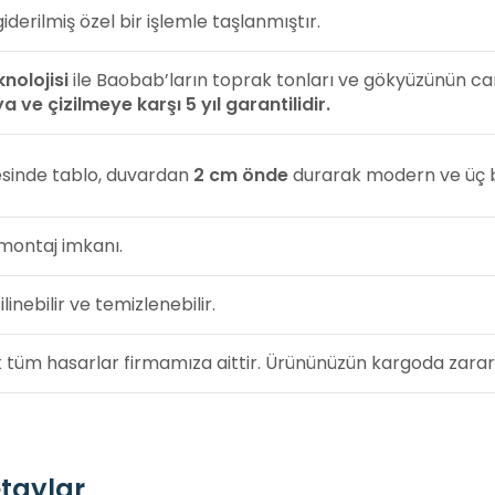
iderilmiş özel bir işlemle taşlanmıştır.
nolojisi
ile Baobab’ların toprak tonları ve gökyüzünün can
 ve çizilmeye karşı 5 yıl garantilidir.
esinde tablo, duvardan
2 cm önde
durarak modern ve üç b
 montaj imkanı.
inebilir ve temizlenebilir.
 tüm hasarlar firmamıza aittir. Ürününüzün kargoda zarar
etaylar