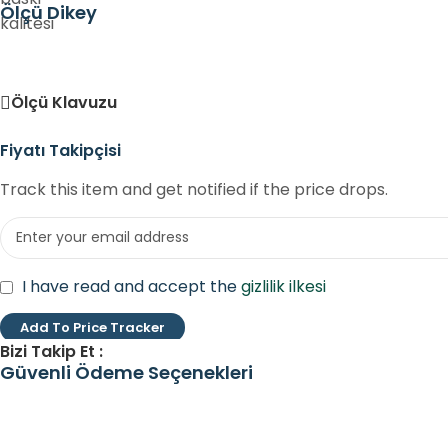
Ölçü Dikey
Ölçü Klavuzu
Fiyatı Takipçisi
Track this item and get notified if the price drops.
I have read and accept the
gizlilik ilkesi
Add To Price Tracker
Bizi Takip Et :
Güvenli Ödeme Seçenekleri