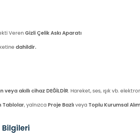
ekti Veren
Gizli Çelik Askı Aparatı
ketine
dahildir.
an veya akıllı cihaz DEĞİLDİR
. Hareket, ses, ışık vb. elektr
 Tablolar
, yalnızca
Proje Bazlı
veya
Toplu Kurumsal Alım
Bilgileri