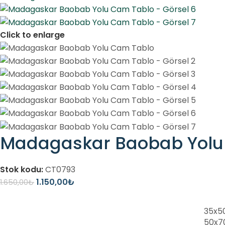
Click to enlarge
Madagaskar Baobab Yolu
Stok kodu:
CT0793
1.150,00
₺
1.650,00
₺
35x5
50x7