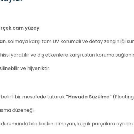
rçek cam yüzey
.
yan
, solmaya karşı tam UV korumalı ve detay zenginliği s
issi yaratılır ve dış etkenlere karşı üstün koruma sağlanır
inebilir ve hijyeniktir.
belirli bir mesafede tutarak
"Havada Süzülme"
(Floating 
 asma düzeneği.
 durumunda bile keskin olmayan, küçük parçalara ayrılarak 