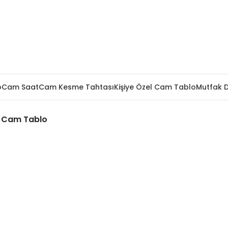
o
Cam Saat
Cam Kesme Tahtası
Kişiye Özel Cam Tablo
Mutfak 
 Cam Tablo