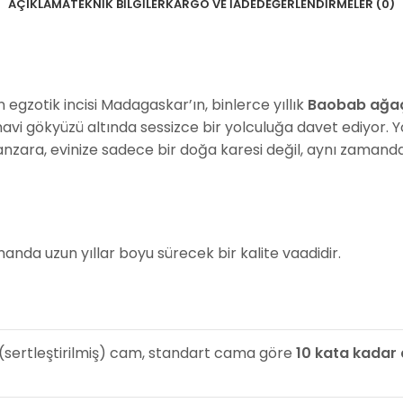
AÇIKLAMA
TEKNIK BILGILER
KARGO VE İADE
DEĞERLENDIRMELER (0)
 egzotik incisi Madagaskar’ın, binlerce yıllık
Baobab ağaç
mavi gökyüzü altında sessizce bir yolculuğa davet ediyor. 
manzara, evinize sadece bir doğa karesi değil, aynı zamanda 
anda uzun yıllar boyu sürecek bir kalite vaadidir.
 (sertleştirilmiş) cam, standart cama göre
10 kata kadar 