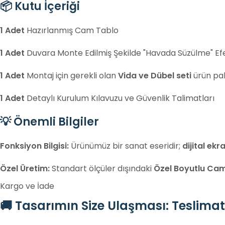
📦 Kutu İçeriği
1 Adet
Hazırlanmış Cam Tablo
1 Adet
Duvara Monte Edilmiş Şekilde "Havada Süzülme" Ef
1 Adet
Montaj için gerekli olan
Vida ve Dübel seti
ürün pa
1 Adet
Detaylı Kurulum Kılavuzu ve Güvenlik Talimatları
💡 Önemli Bilgiler
Fonksiyon Bilgisi:
Ürünümüz bir sanat eseridir;
dijital ekr
Özel Üretim:
Standart ölçüler dışındaki
Özel Boyutlu Cam
Kargo ve İade
🚚 Tasarımın Size Ulaşması: Teslimat 