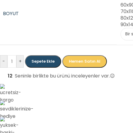
60x9
70x1
BOYUT
80x1
90x1
-
+
Sepete Ekle
Hemen Satın Al
12
Seninle birlikte bu ürünü inceleyenler var.😉