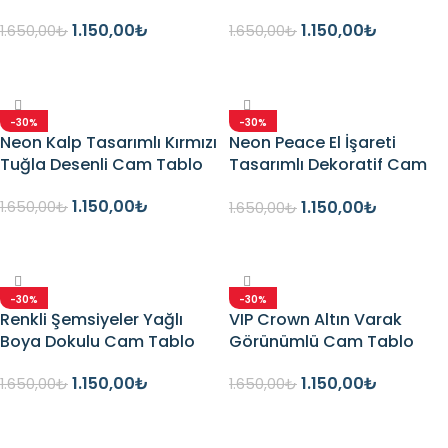
1.150,00
₺
1.150,00
₺
1.650,00
₺
1.650,00
₺
Seçenekler
Seçenekler
-30%
-30%
Neon Kalp Tasarımlı Kırmızı
Neon Peace El İşareti
Tuğla Desenli Cam Tablo
Tasarımlı Dekoratif Cam
Tablo
1.150,00
₺
1.150,00
₺
1.650,00
₺
1.650,00
₺
Seçenekler
Seçenekler
-30%
-30%
Renkli Şemsiyeler Yağlı
VIP Crown Altın Varak
Boya Dokulu Cam Tablo
Görünümlü Cam Tablo
1.150,00
₺
1.150,00
₺
1.650,00
₺
1.650,00
₺
Seçenekler
Seçenekler