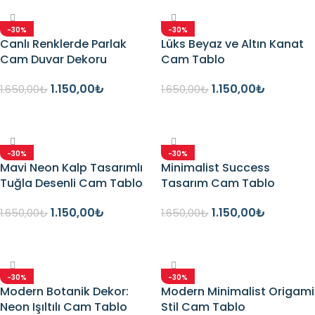
-30%
-30%
Canlı Renklerde Parlak
Lüks Beyaz ve Altın Kanat
Cam Duvar Dekoru
Cam Tablo
1.150,00
₺
1.150,00
₺
1.650,00
₺
1.650,00
₺
Seçenekler
Seçenekler
-30%
-30%
Mavi Neon Kalp Tasarımlı
Minimalist Success
Tuğla Desenli Cam Tablo
Tasarım Cam Tablo
1.150,00
₺
1.150,00
₺
1.650,00
₺
1.650,00
₺
Seçenekler
Seçenekler
-30%
-30%
Modern Botanik Dekor:
Modern Minimalist Origami
Neon Işıltılı Cam Tablo
Stil Cam Tablo