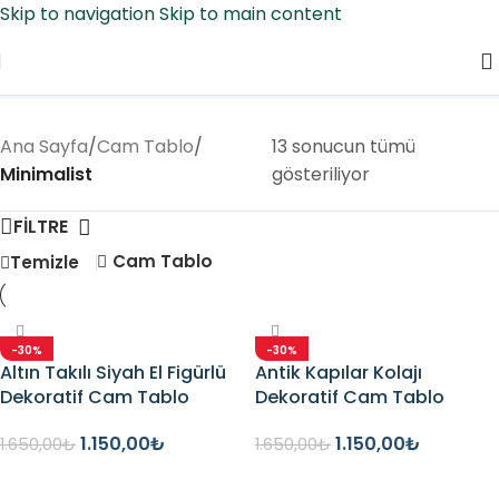
Skip to navigation
Skip to main content
Minimalist
Ana Sayfa
/
Cam Tablo
/
13 sonucun tümü
Minimalist
gösteriliyor
FİLTRE
Cam Tablo
Temizle
-30%
-30%
Altın Takılı Siyah El Figürlü
Antik Kapılar Kolajı
Dekoratif Cam Tablo
Dekoratif Cam Tablo
1.150,00
₺
1.150,00
₺
1.650,00
₺
1.650,00
₺
Seçenekler
Seçenekler