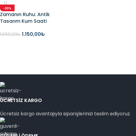
-30%
Zamanın Ruhu: Antik
Tasarım Kum Saati
Temperli Cam Tablo
1.150,00
₺
1.650,00
₺
Seçenekler
ÜCRETSİZ KARGO
Ücretsiz kargo avantajıyla siparişlerinizi teslim ediyoruz.
GÜVENLİ ÖDEME