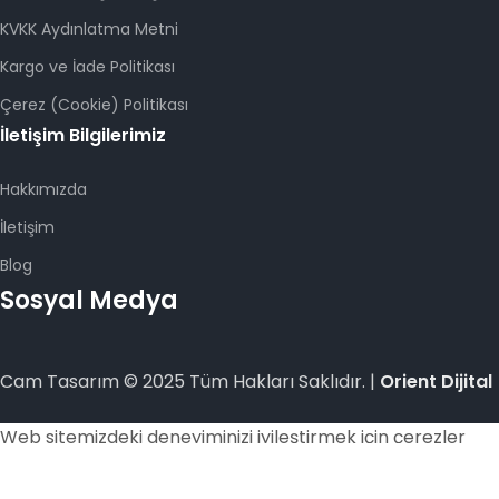
KVKK Aydınlatma Metni
Kargo ve İade Politikası
Çerez (Cookie) Politikası
İletişim Bilgilerimiz
Hakkımızda
İletişim
Blog
Sosyal Medya
Cam Tasarım © 2025 Tüm Hakları Saklıdır. |
Orient Dijital
Web sitemizdeki deneyiminizi iyileştirmek için çerezler
kullanıyoruz. Bu web sitesinde gezinerek çerez
kullanımımızı kabul etmiş olursunuz.